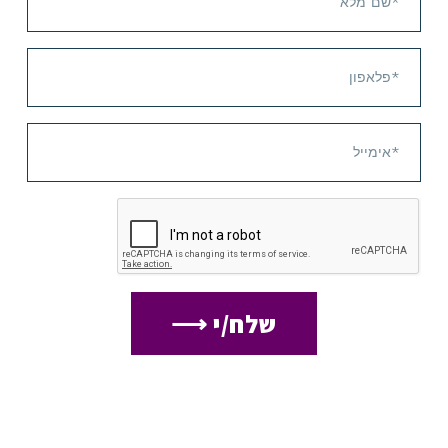
שלח/י ⟶