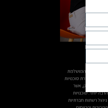
ם. זוהי הדרך המושלמת
מודעות והנראות למותג שלך בדיגיטל, כמו גם להגיע להחזר השקעה (ROI) גבוה יותר. בעזרת סוכנויות
וגיה ובשיווק, אשר
רבה יותר. סוכנויות
יינים, שיווק אורגני SEO, יצירת סרטונים, ניהול רשתות חברתיות
המכירות והרווחים.