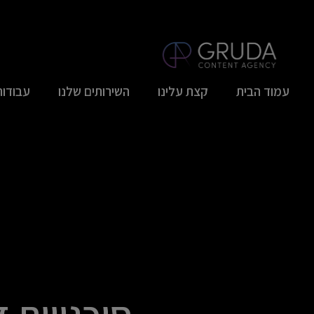
GRUDA CONTENT AGENCY
משרד הפרסום גרודה- שיווק מנצח למותגי-על שמוכרים יותר!
עמוד הבית
קצת עלינו
השירותים שלנו
עבודות
ס
ו
סוכנויות ד
כ